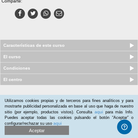
Comparte:
Características de este curso
El curso
Condiciones
El centro
Nuestros clientes opinan:
Utilizamos cookies propias y de terceros para fines analíticos y para
mostrarte publicidad personalizada en base al uso que haga de nuestro
María Parra
(19-10-2019)
aqui
sitio (por ejemplo, productos vistos). Consulta
para más Info.
Lo recomendaría a quién tenga interés en conocer el mundo de
Puedes aceptar todas las cookies pulsando el botón “Aceptar” o
las plantas y sus aplicaciones.
aqui
configurar/rechazar su uso
Aceptar
Silvia Merino
(02-05-2019)