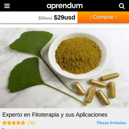
$
29
usd
¡ Comprar !
$
59
usd
Experto en Fitoterapia y sus Aplicaciones
Plazas limitadas
(
70
)