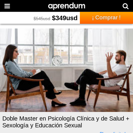
$
349
usd
¡ Comprar !
$
545
usd
Doble Master en Psicología Clínica y de Salud +
Sexología y Educación Sexual