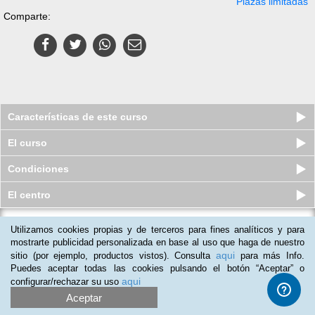
Plazas limitadas
Comparte:
Características de este curso
El curso
Condiciones
El centro
Utilizamos cookies propias y de terceros para fines analíticos y para
Curso online Acreditado de
Terapeuta de Pareja y Coaching
mostrarte publicidad personalizada en base al uso que haga de nuestro
Sexual
aqui
sitio (por ejemplo, productos vistos). Consulta
para más Info.
Plazas limitadas
Puedes aceptar todas las cookies pulsando el botón “Aceptar” o
$
165
usd
$
390
usd
aqui
configurar/rechazar su uso
Aceptar