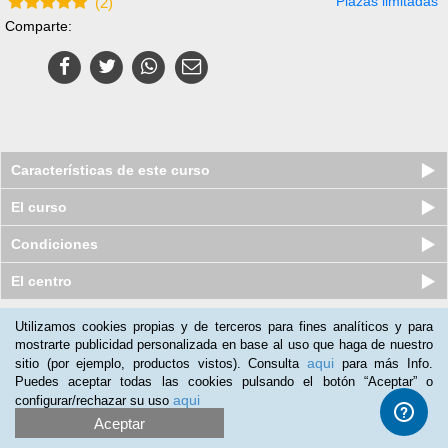
Plazas limitadas
(
2
)
Comparte:
Características de este curso
El curso
Condiciones
El centro
Utilizamos cookies propias y de terceros para fines analíticos y para
Nuestros clientes opinan:
mostrarte publicidad personalizada en base al uso que haga de nuestro
aqui
sitio (por ejemplo, productos vistos). Consulta
para más Info.
Francisco Montejo
(09-05-2018)
Puedes aceptar todas las cookies pulsando el botón “Aceptar” o
excelente
aqui
configurar/rechazar su uso
Aceptar
Alex Loga
(15-11-2013)