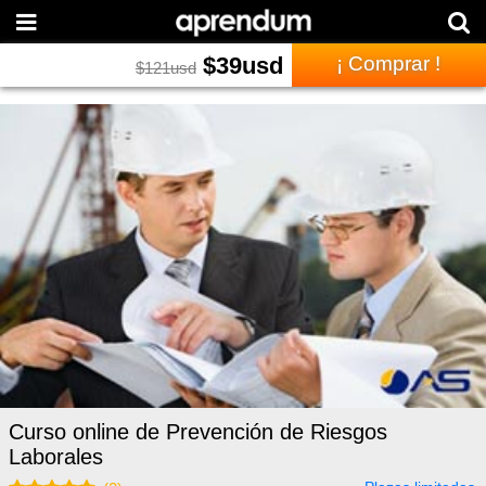
$
39
usd
¡ Comprar !
$
121
usd
Curso online de Prevención de Riesgos
Laborales