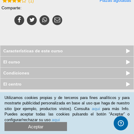
Plazas agotadas
(
1
)
Comparte:
Características de este curso
El curso
Condiciones
El centro
Utilizamos cookies propias y de terceros para fines analíticos y para
Nuestros clientes opinan:
mostrarte publicidad personalizada en base al uso que haga de nuestro
aqui
sitio (por ejemplo, productos vistos). Consulta
para más Info.
Juan Amiguetti
(08-11-2014)
Puedes aceptar todas las cookies pulsando el botón “Aceptar” o
Calidad correcta
aqui
configurar/rechazar su uso
Aceptar