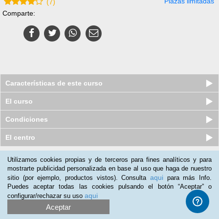
Plazas limitadas
(
7
)
Comparte:
Características de este curso
El curso
Condiciones
El centro
Utilizamos cookies propias y de terceros para fines analíticos y para
Nuestros clientes opinan:
mostrarte publicidad personalizada en base al uso que haga de nuestro
aqui
sitio (por ejemplo, productos vistos). Consulta
para más Info.
mimi_cabis@hotmail.com
(13-12-2015)
Puedes aceptar todas las cookies pulsando el botón “Aceptar” o
Muy util.
aqui
configurar/rechazar su uso
Aceptar
José Antonio
(08-11-2015)