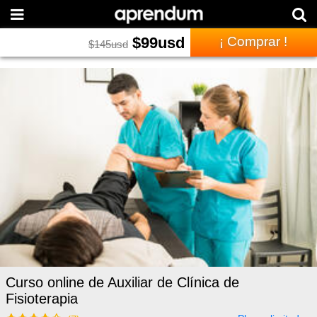
$
99
usd
¡ Comprar !
$
145
usd
Curso online de Auxiliar de Clínica de
Fisioterapia