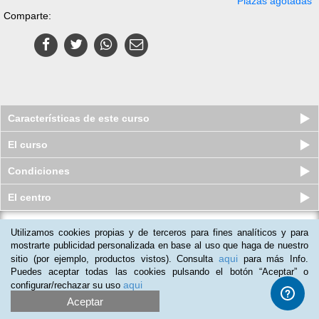
Plazas agotadas
Comparte:
Características de este curso
El curso
Condiciones
El centro
Curso online de Fidelizar Clientes en
Utilizamos cookies propias y de terceros para fines analíticos y para
Redes Sociales
mostrarte publicidad personalizada en base al uso que haga de nuestro
aqui
Plazas agotadas
sitio (por ejemplo, productos vistos). Consulta
para más Info.
$
19
usd
$
65
usd
Puedes aceptar todas las cookies pulsando el botón “Aceptar” o
aqui
configurar/rechazar su uso
Aceptar