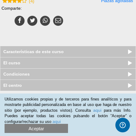
Plazas agotadas
(
4
)
Comparte:
Características de este curso
El curso
Condiciones
El centro
Utilizamos cookies propias y de terceros para fines analíticos y para
Nuestros clientes opinan:
mostrarte publicidad personalizada en base al uso que haga de nuestro
aqui
sitio (por ejemplo, productos vistos). Consulta
para más Info.
Rocío Santamaría
(20-09-2019)
Puedes aceptar todas las cookies pulsando el botón “Aceptar” o
El curso es fácil y rápido de acabar. Hay partes demasiado
aqui
configurar/rechazar su uso
técnicas para mi gusto qie hacen algo densa la lectura, pero por
Aceptar
lo demás, estoy muy contenta con el curso.