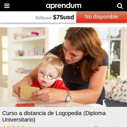
$
75
usd
No disponible
$
191
usd
Curso a distancia de Logopedia (Diploma
Universitario)