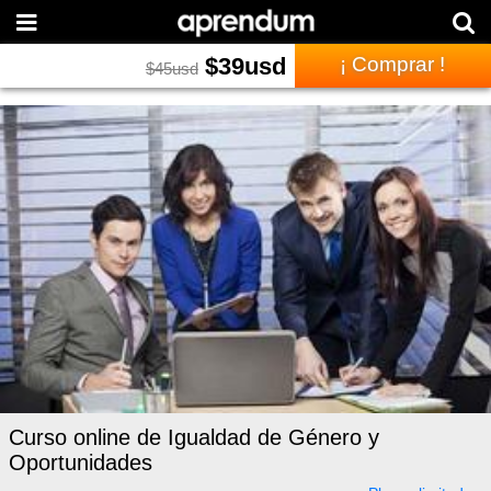
$
39
usd
¡ Comprar !
$
45
usd
Curso online de Igualdad de Género y
Oportunidades