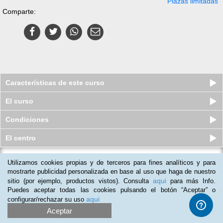
Plazas limitadas
Comparte:
Características de este curso
El curso
Condiciones
El centro
Utilizamos cookies propias y de terceros para fines analíticos y para
Curso online de Formación en
Promoción de la Igualdad
mostrarte publicidad personalizada en base al uso que haga de nuestro
aqui
sitio (por ejemplo, productos vistos). Consulta
para más Info.
Plazas limitadas
$
39
usd
$
55
usd
Puedes aceptar todas las cookies pulsando el botón “Aceptar” o
aqui
configurar/rechazar su uso
Aceptar