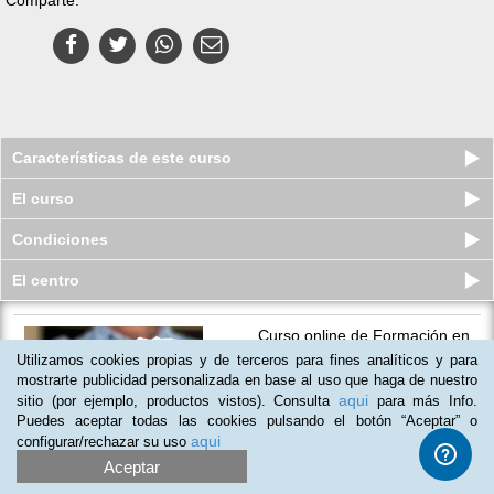
Características de este curso
El curso
Condiciones
El centro
Curso online de Formación en
Promoción de la Igualdad
Utilizamos cookies propias y de terceros para fines analíticos y para
Plazas limitadas
mostrarte publicidad personalizada en base al uso que haga de nuestro
$
39
usd
$
55
usd
aqui
sitio (por ejemplo, productos vistos). Consulta
para más Info.
Puedes aceptar todas las cookies pulsando el botón “Aceptar” o
aqui
configurar/rechazar su uso
Aceptar