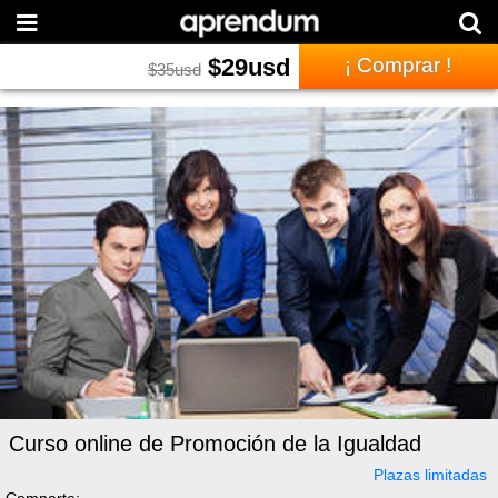
$
29
usd
¡ Comprar !
$
35
usd
Curso online de Promoción de la Igualdad
Plazas limitadas
Comparte: