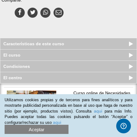
Características de este curso
El curso
Condiciones
El centro
Curso online de Necesidades
Educativas Especiales
Utilizamos cookies propias y de terceros para fines analíticos y para
Plazas agotadas
mostrarte publicidad personalizada en base al uso que haga de nuestro
$
25
usd
$
135
usd
aqui
sitio (por ejemplo, productos vistos). Consulta
para más Info.
Puedes aceptar todas las cookies pulsando el botón “Aceptar” o
aqui
configurar/rechazar su uso
Aceptar