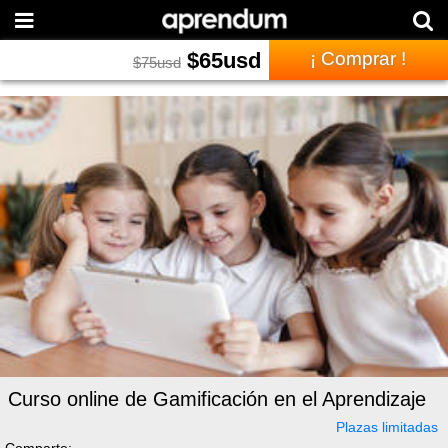
$
65
usd
¡ Comprar !
$
75
usd
Curso online de Gamificación en el Aprendizaje
Plazas limitadas
Comparte: