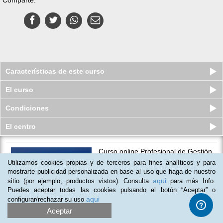
Características de este curso
El curso
Condiciones
El centro
Curso online Profesional de Gestión
del Montaje y Mantenimient...
Utilizamos cookies propias y de terceros para fines analíticos y para
Plazas limitadas
mostrarte publicidad personalizada en base al uso que haga de nuestro
$
99
usd
$
355
usd
aqui
sitio (por ejemplo, productos vistos). Consulta
para más Info.
Puedes aceptar todas las cookies pulsando el botón “Aceptar” o
aqui
configurar/rechazar su uso
Aceptar