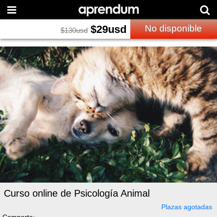
$
29
usd
No disponible
$
130
usd
Curso online de Psicología Animal
Plazas agotadas
Comparte: