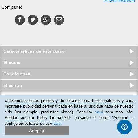
Plazas limitadas
Comparte:
Características de este curso
El curso
Condiciones
El centro
Utilizamos cookies propias y de terceros para fines analíticos y para
Curso online de Sanidad de las
Plantas
mostrarte publicidad personalizada en base al uso que haga de nuestro
aqui
sitio (por ejemplo, productos vistos). Consulta
para más Info.
Plazas limitadas
$
39
usd
$
85
usd
Puedes aceptar todas las cookies pulsando el botón “Aceptar” o
aqui
configurar/rechazar su uso
Aceptar