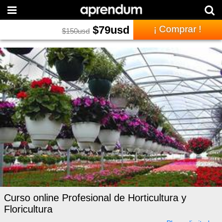
$
79
usd
¡ Comprar !
$
150
usd
Curso online Profesional de Horticultura y
Floricultura