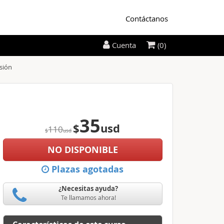
Contáctanos
(0)
Cuenta
sión
35
$
usd
110
$
usd
NO DISPONIBLE
Plazas agotadas
¿Necesitas ayuda?
Te llamamos ahora!