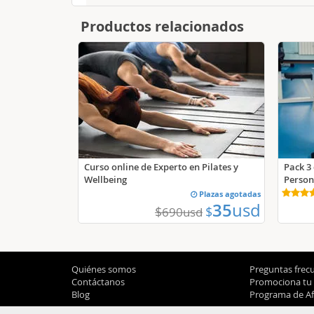
Productos relacionados
Pack 3
Curso online de Experto en Pilates y
Person
Wellbeing
Plazas agotadas
35
usd
$
$
690
usd
Quiénes somos
Preguntas frec
Contáctanos
Promociona tu
Blog
Programa de Afi