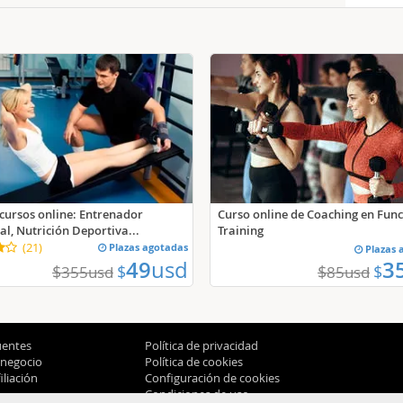
 cursos online: Entrenador
Curso online de Coaching en Func
al, Nutrición Deportiva...
Training
(
21
)
Plazas agotadas
Plazas 
49
usd
3
$
$
$
$
355
usd
85
usd
uentes
Política de privacidad
 negocio
Política de cookies
liación
Configuración de cookies
Condiciones de uso