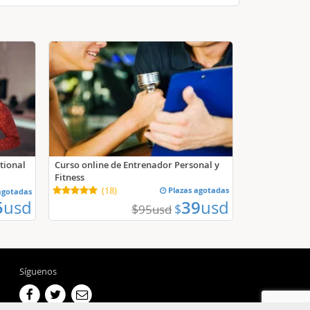
Curso online de Entrenador Personal y
tional
Fitness
(
18
)
Plazas agotadas
agotadas
5
usd
39
usd
$
$
95
usd
Síguenos