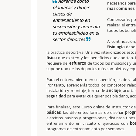
Aprende cómo
necesarios para
planificar y dirigir
más comunes
clases de
Comenzarás por
entrenamiento en
realizar el ent
suspensión y aumenta
todos los benef
tu empleabilidad en el
sector deportes
A continuación
fisiología
depor
la práctica deportiva. Una vez interiorizados est
físico
que existen y los beneficios que aportan. 
requiere del
esfuerzo
de todos los músculos y u
supone uno de los deportes más completos y equi
Para el entrenamiento en suspensión, es de vita
Por tanto, aprenderás todos los conceptos rela
instalación y montaje, forma de
anclaje
, acorta
seguridad
para evitar cualquier posible daño, ac
Para finalizar, este Curso online de Instructor
básicas
, las diferentes formas de diseñar
prog
ejercicios básicos y progresiones, distintos tip
entrenamiento en circuito o ejercicios con
bo
programas de entrenamiento por semanas.