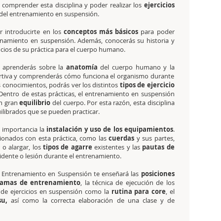
 comprender esta disciplina y poder realizar los
ejercicios
del entrenamiento en suspensión.
 introducirte en los
conceptos más básicos
para poder
renamiento en suspensión. Además, conocerás su historia y
icios de su práctica para el cuerpo humano.
, aprenderás sobre la
anatomía
del cuerpo humano y la
tiva y comprenderás cómo funciona el organismo durante
os conocimientos, podrás ver los distintos
tipos de ejercicio
Dentro de estas prácticas, el entrenamiento en suspensión
n gran
equilibrio
del cuerpo. Por esta razón, esta disciplina
librados que se pueden practicar.
l importancia la
instalación y uso de los equipamientos
.
cionados con esta práctica, como las
cuerdas
y sus partes,
r o alargar, los
tipos de agarre
existentes y las
pautas de
cidente o lesión durante el entrenamiento.
 de Entrenamiento en Suspensión te enseñará las
posiciones
ramas de entrenamiento
, la técnica de ejecución de los
os de ejercicios en suspensión como la
rutina para core
, el
su,
así como la correcta elaboración de una clase y de