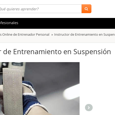
fesionales
s Online de Entrenador Personal
Instructor de Entrenamiento en Suspen
 y Salud
Hostelería y Turismo
tica
Marketing y Comunicación
or de Entrenamiento en Suspensión
s
Acceso Laboral
stración de Empresas
Finanzas
s y Ocio
Belleza y Moda
ión
Comercial y Ventas
emáticas
Medio Ambiente