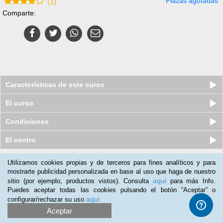
Plazas agotadas
(
1
)
Comparte:
Características de este curso
El curso
Condiciones
El centro
Utilizamos cookies propias y de terceros para fines analíticos y para
Nuestros clientes opinan:
mostrarte publicidad personalizada en base al uso que haga de nuestro
aqui
sitio (por ejemplo, productos vistos). Consulta
para más Info.
Patricia
(02-06-2014)
Puedes aceptar todas las cookies pulsando el botón “Aceptar” o
El curso fácil, ameno y corto.
aqui
configurar/rechazar su uso
Aceptar