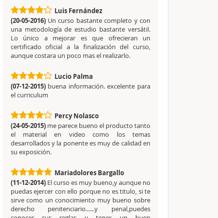
Luis Fernández
(20-05-2016)
Un curso bastante completo y con
una metodología de estudio bastante versátil.
Lo único a mejorar es que ofrecieran un
certificado oficial a la finalización del curso,
aunque costara un poco mas el realizarlo.
Lucio Palma
(07-12-2015)
buena información. excelente para
el curriculum
Percy Nolasco
(24-05-2015)
me parece bueno el producto tanto
el material en video como los temas
desarrollados y la ponente es muy de calidad en
su exposición.
Mariadolores Bargallo
(11-12-2014)
El curso es muy bueno,y aunque no
puedas ejercer con ello porque no es titulo, si te
sirve como un conocimiento muy bueno sobre
derecho penitenciario......y penal,puedes
conocer sus reglas y tener un buen