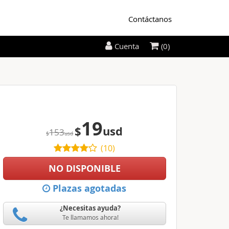
Contáctanos
(0)
Cuenta
19
$
usd
153
$
usd
(
10
)
NO DISPONIBLE
Plazas agotadas
¿Necesitas ayuda?
Te llamamos ahora!