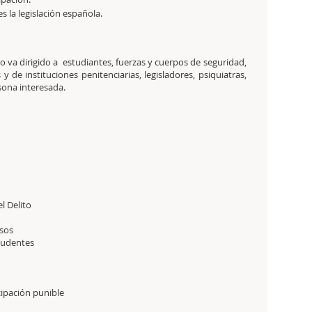
 la legislación española.
o va dirigido a estudiantes, fuerzas y cuerpos de seguridad,
 y de instituciones penitenciarias, legisladores, psiquiatras,
sona interesada.
l Delito
osos
prudentes
cipación punible