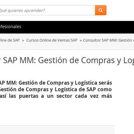
fesionales
line de SAP
Cursos Online de Ventas SAP
Consultor SAP MM: Gestión 
 y Salud
Hostelería y Turismo
tica
Marketing y Comunicación
r SAP MM: Gestión de Compras y Log
s
Acceso Laboral
stración de Empresas
Finanzas
AP MM: Gestión de Compras y Logística serás
s y Ocio
Belleza y Moda
Gestión de Compras y Logística de SAP como
así las puertas a un sector cada vez más
ión
Comercial y Ventas
emáticas
Medio Ambiente