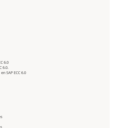
C 6.0
 6.0.
 en SAP ECC 6.0
es
es