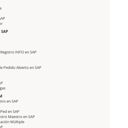
a
SAP
or
 SAP
 Registro INFO en SAP
e Pedido Abierto en SAP
AP
egas
MM
stro en SAP
lPed en SAP
gistro Maestro en SAP
ación Múltiple
AP