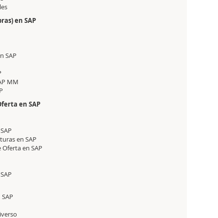
les
ras) en SAP
en SAP
P
 SAP MM
P
Oferta en SAP
 SAP
cturas en SAP
e Oferta en SAP
 SAP
n SAP
iverso