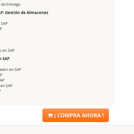
a de Entrega
P: Gestión de Almacenes
n SAP
AP
io en SAP
n SAP
eedor en SAP
AP
SAP
 en SAP
P
¡ COMPRA AHORA !