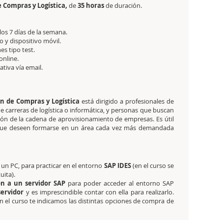
 Compras y Logística,
de
35 horas
de duración.
 los 7 días de la semana.
 y dispositivo móvil.
es tipo test.
online.
tativa
vía email.
n de Compras y Logística
está dirigido a profesionales de
e carreras de logística o informática, y personas que buscan
tión de la cadena de aprovisionamiento de empresas. Es útil
 que deseen formarse en un área cada vez más demandada
un PC, para practicar en el entorno
SAP IDES
(en el curso se
uita).
ón a un servidor SAP
para poder acceder al entorno SAP
 servidor
y es imprescindible contar con ella para realizarlo.
 en el curso te indicamos las distintas opciones de compra de