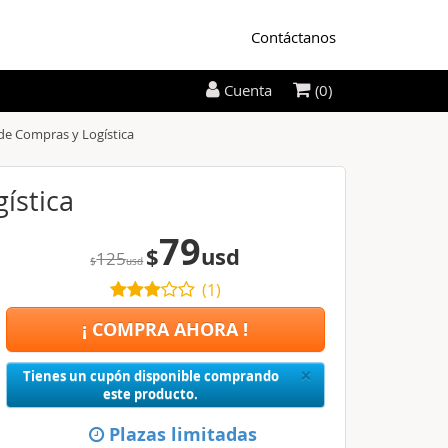
Contáctanos
(0)
Cuenta
de Compras y Logística
ística
79
$
usd
125
$
usd
(
1
)
¡ COMPRA AHORA !
Close
×
Tienes un cupón disponible comprando
este producto.
Plazas limitadas