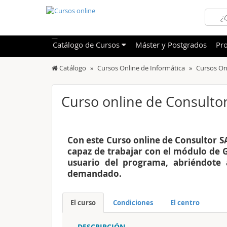
Catálogo
de
Cursos
Máster y Postgrados
Pro
Catálogo
Cursos Online de Informática
Cursos On
TODOS
Sanidad
OFERTAS DESTACADAS
Informá
Curso online de Consulto
CURSOS MÁS VALORADOS
Idioma
NOVEDADES DE NUESTRO CATÁLOGO
Admini
Con este Curso online de Consultor S
Deporte
capaz de trabajar con el módulo de 
usuario del programa, abriéndote 
Educac
demandado.
Otras T
El curso
Condiciones
El centro
DESCRIPCIÓN