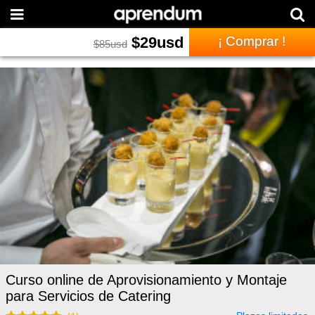
$
29
usd
¡ Comprar !
$
85
usd
Curso online de Aprovisionamiento y Montaje
para Servicios de Catering