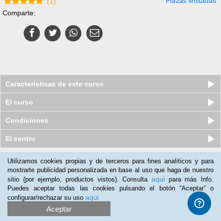
Plazas limitadas
(
1
)
Comparte:
Características de este curso
El curso
Condiciones
El centro
Utilizamos cookies propias y de terceros para fines analíticos y para
Nuestros clientes opinan:
mostrarte publicidad personalizada en base al uso que haga de nuestro
aqui
sitio (por ejemplo, productos vistos). Consulta
para más Info.
Lorena Plaza
(05-05-2019)
Puedes aceptar todas las cookies pulsando el botón “Aceptar” o
Excelente curso y formación.
aqui
configurar/rechazar su uso
Aceptar