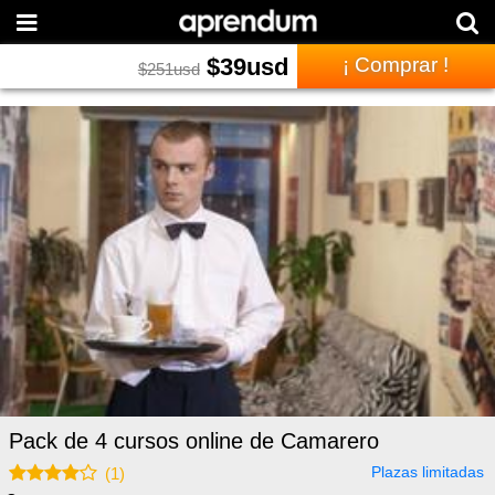
$
39
usd
¡ Comprar !
$
251
usd
Pack de 4 cursos online de Camarero
Plazas limitadas
(
1
)