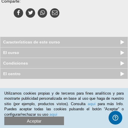
Comparte:
Características de este curso
El curso
Condiciones
El centro
Nuestros clientes opinan:
Utilizamos cookies propias y de terceros para fines analíticos y para
mostrarte publicidad personalizada en base al uso que haga de nuestro
Mª Mateo
(21-08-2019)
aqui
sitio (por ejemplo, productos vistos). Consulta
para más Info.
para quién empieza en la hosteleriacurso bastante bien hasta
Puedes aceptar todas las cookies pulsando el botón “Aceptar” o
ahora.Aún me queda acabarlo.
aqui
configurar/rechazar su uso
Aceptar