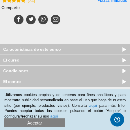
Plazas limitadas
(
24
)
Comparte:
Características de este curso
El curso
Condiciones
El centro
Utilizamos cookies propias y de terceros para fines analíticos y para
Nuestros clientes opinan:
mostrarte publicidad personalizada en base al uso que haga de nuestro
aqui
sitio (por ejemplo, productos vistos). Consulta
para más Info.
Jose
(11-05-2019)
Puedes aceptar todas las cookies pulsando el botón “Aceptar” o
En el trabajo es donde estare aplicando los temas que he visto
aqui
configurar/rechazar su uso
en el curso.
Aceptar