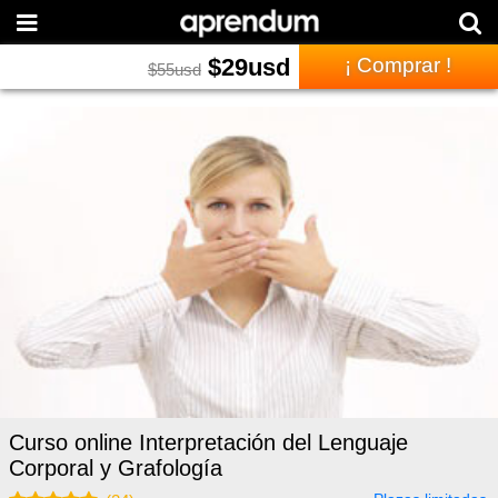
$
29
usd
¡ Comprar !
$
55
usd
Curso online Interpretación del Lenguaje
Corporal y Grafología