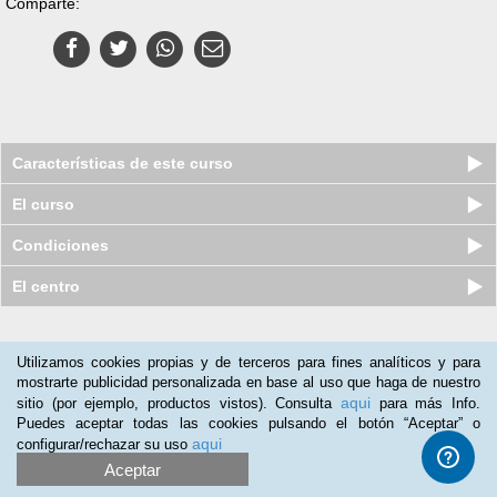
Comparte:
Características de este curso
El curso
Condiciones
El centro
Nuestros clientes opinan:
Utilizamos cookies propias y de terceros para fines analíticos y para
mostrarte publicidad personalizada en base al uso que haga de nuestro
Juan Rodriguez
(31-01-2019)
aqui
sitio (por ejemplo, productos vistos). Consulta
para más Info.
Muy util exelente
Puedes aceptar todas las cookies pulsando el botón “Aceptar” o
aqui
configurar/rechazar su uso
Albert Manrique
(11-02-2018)
Aceptar
Para ampliar conceptos. Excelente