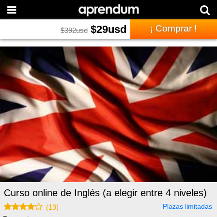
$
29
usd
¡ Comprar !
$
392
usd
Curso online de Inglés (a elegir entre 4 niveles)
Plazas limitadas
(
19
)