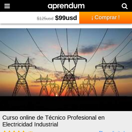
$
99
usd
¡ Comprar !
$
125
usd
Curso online de Técnico Profesional en
Electricidad Industrial