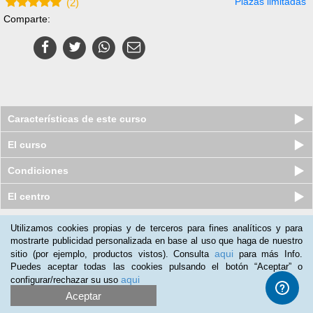
Plazas limitadas
(
2
)
Comparte:
Características de este curso
El curso
Condiciones
El centro
Utilizamos cookies propias y de terceros para fines analíticos y para
Nuestros clientes opinan:
mostrarte publicidad personalizada en base al uso que haga de nuestro
aqui
sitio (por ejemplo, productos vistos). Consulta
para más Info.
Miguel Santiago
(18-05-2018)
Puedes aceptar todas las cookies pulsando el botón “Aceptar” o
Temas bien explicados
aqui
configurar/rechazar su uso
Aceptar
Celso Hernandez
(05-10-2016)