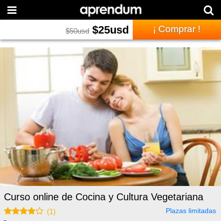
$
25
usd
¡ Comprar !
$
50
usd
Curso online de Cocina y Cultura Vegetariana
Plazas limitadas
(
1
)