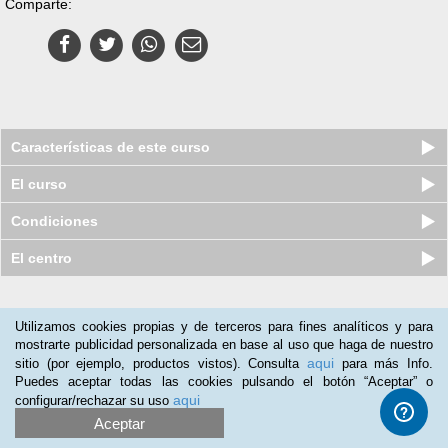
Comparte:
Características de este curso
El curso
Condiciones
El centro
Nuestros clientes opinan:
Utilizamos cookies propias y de terceros para fines analíticos y para
mostrarte publicidad personalizada en base al uso que haga de nuestro
Armando
(20-01-2018)
aqui
sitio (por ejemplo, productos vistos). Consulta
para más Info.
El curso es bueno, los archivos con recetas es bueno y en la
Puedes aceptar todas las cookies pulsando el botón “Aceptar” o
práctica es delicioso
aqui
configurar/rechazar su uso
Aceptar