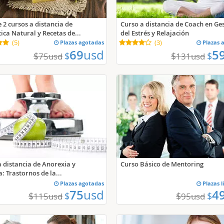
 2 cursos a distancia de
Curso a distancia de Coach en Ge
ca Natural y Recetas de...
del Estrés y Relajación
(
5
)
Plazas agotadas
(
3
)
Plazas 
69
usd
5
$
$
$
$
75
usd
131
usd
a distancia de Anorexia y
Curso Básico de Mentoring
: Trastornos de la...
Plazas agotadas
Plazas l
75
usd
4
$
$
$
$
115
usd
95
usd