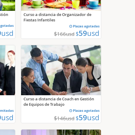
stión
Curso a distancia de Organizador de
Fiestas Infantiles
agotadas
Plazas agotadas
9
usd
59
usd
$
$
166
usd
Curso a distancia de Coach en Gestión
de Equipos de Trabajo
imitadas
Plazas agotadas
9
usd
59
usd
$
$
146
usd