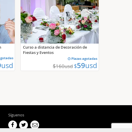
h
Curso a distancia de Decoración de
Fiestas y Eventos
agotadas
Plazas agotadas
9
usd
59
usd
$
$
160
usd
Síguenos