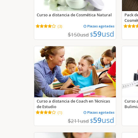
Curso a distancia de Cosmética Natural
Pack de
Cosméti
(
3
)
Plazas agotadas
59
usd
$
$
150
usd
Curso a distancia de Coach en Técnicas
Curso 
de Estudio
Bulimia
(
1
)
Plazas agotadas
59
usd
$
$
211
usd