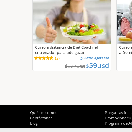
Curso a distancia de Diet Coach: el
Curso 
entrenador para adelgazar
a Domic
(
2
)
Plazas agotadas
59
usd
$
$
327
usd
Quiénes somos
Preguntas frec
Contáctanos
Promociona tu
Blog
Programa de Afi