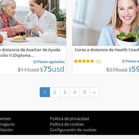
a distancia de Auxiliar de Ayuda
Curso a distancia de Health Coac
ilio II (Diploma...
(
3
)
Plazas 
Plazas agotadas
75
usd
5
$
$
$
$
115
usd
270
usd
1
2
3
4
5
»
uentes
Política de privacidad
 negocio
Política de cookies
liación
Configuración de cookies
Condiciones de uso