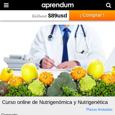
$
89
usd
¡ Comprar !
$
125
usd
Curso online de Nutrigenómica y Nutrigenética
Plazas limitadas
Comparte: