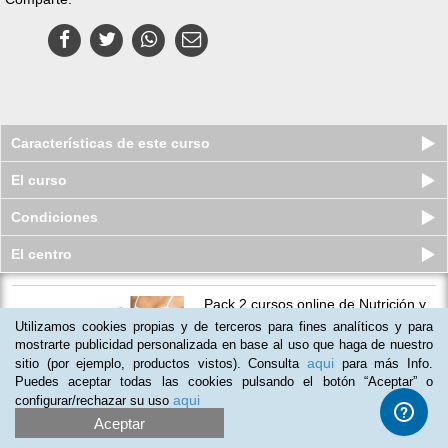
Características de este curso
El curso
Condiciones
El centro
Pack 2 cursos online de Nutrición y
Alimentación Saludable
Utilizamos cookies propias y de terceros para fines analíticos y para
Plazas agotadas
mostrarte publicidad personalizada en base al uso que haga de nuestro
$
49
usd
$
100
usd
aqui
sitio (por ejemplo, productos vistos). Consulta
para más Info.
Puedes aceptar todas las cookies pulsando el botón “Aceptar” o
aqui
configurar/rechazar su uso
Aceptar