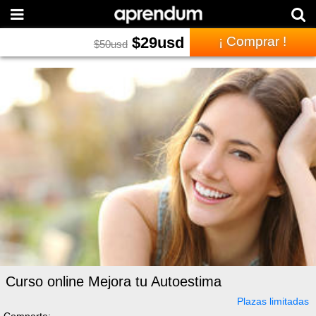
$
29
usd
¡ Comprar !
$
50
usd
Curso online Mejora tu Autoestima
Plazas limitadas
Comparte: