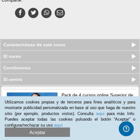
Características de este curso
El curso
Condiciones
El centro
Pack de 4 cursos online Superior de
Efectividad Personal
Utilizamos cookies propias y de terceros para fines analíticos y para
Plazas agotadas
mostrarte publicidad personalizada en base al uso que haga de nuestro
$
45
usd
$
176
usd
aqui
sitio (por ejemplo, productos vistos). Consulta
para más Info.
Puedes aceptar todas las cookies pulsando el botón “Aceptar” o
aqui
configurar/rechazar su uso
(
4
)
Aceptar