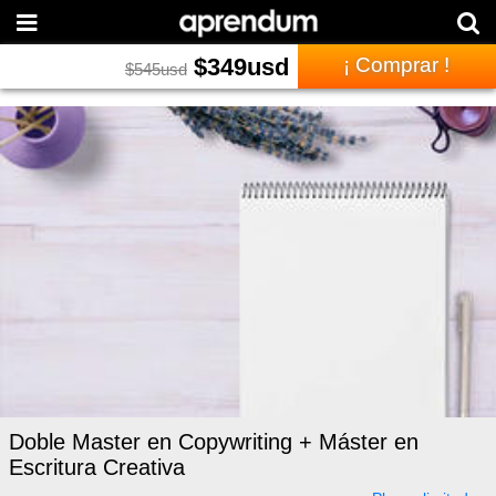
$
349
usd
¡ Comprar !
$
545
usd
Doble Master en Copywriting + Máster en
Escritura Creativa