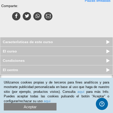
Plazas limitadas
Comparte:
Características de este curso
El curso
Condiciones
El centro
Utilizamos cookies propias y de terceros para fines analíticos y para
Pack 2 cursos online: PNL +
Coaching y Efectividad Personal
mostrarte publicidad personalizada en base al uso que haga de nuestro
aqui
sitio (por ejemplo, productos vistos). Consulta
para más Info.
Plazas agotadas
$
49
usd
$
224
usd
Puedes aceptar todas las cookies pulsando el botón “Aceptar” o
aqui
configurar/rechazar su uso
Aceptar
(
6
)