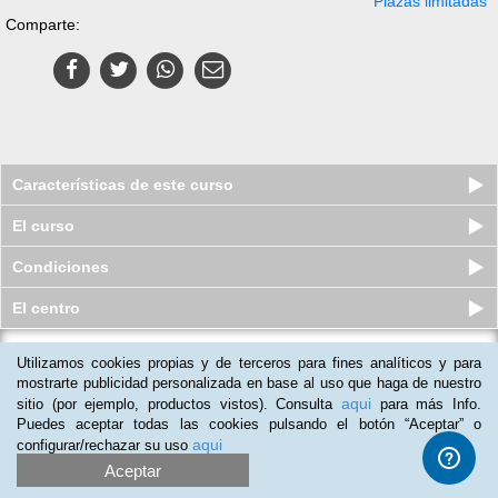
Plazas limitadas
Comparte:
Características de este curso
El curso
Condiciones
El centro
Curso online de Habilidades
Utilizamos cookies propias y de terceros para fines analíticos y para
Directivas Complementarias
mostrarte publicidad personalizada en base al uso que haga de nuestro
aqui
Plazas limitadas
sitio (por ejemplo, productos vistos). Consulta
para más Info.
$
19
usd
$
35
usd
Puedes aceptar todas las cookies pulsando el botón “Aceptar” o
aqui
configurar/rechazar su uso
Aceptar