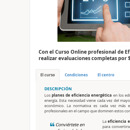
Con el Curso Online profesional de Ef
realizar evaluaciones completas por 
El curso
Condiciones
El centro
DESCRIPCIÓN
Los
planes de eficiencia energética
en los edi
energía. Esta necesidad viene cada vez del may
económico. La normativa es cada vez más es
profesionales en el campo que dominen estos co
La
eficiencia 
Conviértete en
para convertirs