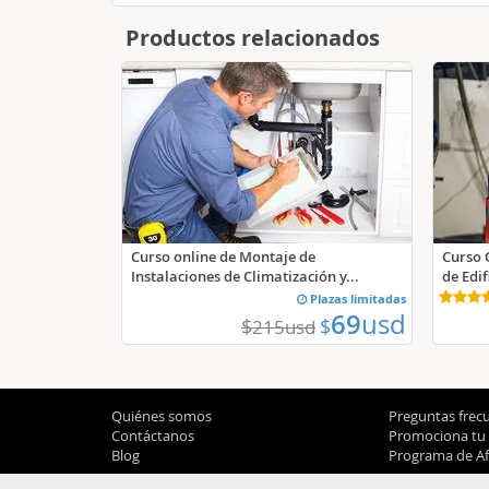
Productos relacionados
Curso online de Montaje de
Curso 
Instalaciones de Climatización y...
de Edif
Plazas limitadas
69
usd
$
$
215
usd
Quiénes somos
Preguntas frec
Contáctanos
Promociona tu
Blog
Programa de Afi