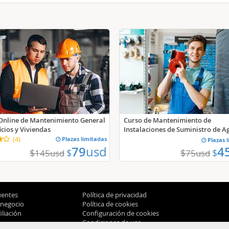
Online de Mantenimiento General
Curso de Mantenimiento de
icios y Viviendas
Instalaciones de Suministro de Ag
(
4
)
Plazas limitadas
Plazas 
79
usd
4
$
$
$
$
145
usd
75
usd
uentes
Política de privacidad
 negocio
Política de cookies
liación
Configuración de cookies
Condiciones de uso