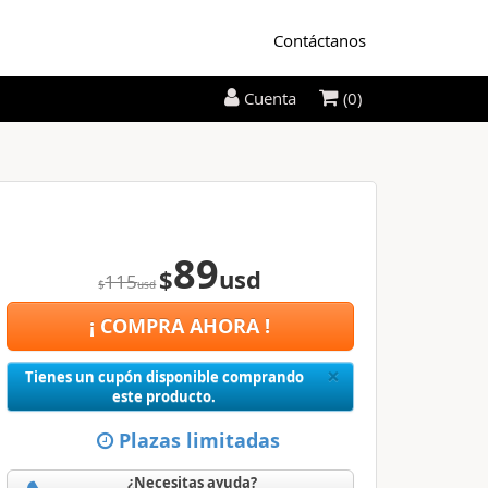
Contáctanos
(0)
Cuenta
89
$
usd
115
$
usd
¡ COMPRA AHORA !
Close
×
Tienes un cupón disponible comprando
este producto.
Plazas limitadas
¿Necesitas ayuda?