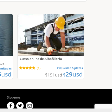
Curso online de Albañilería
ua...
(
1
)
Quedan 5 plazas
limitadas
5
usd
29
usd
$
$
151
usd
Síguenos