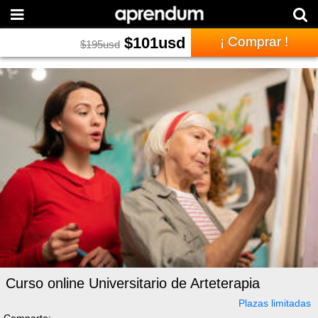
$
101
usd
¡ Comprar !
$
195
usd
Curso online Universitario de Arteterapia
Plazas limitadas
Comparte: