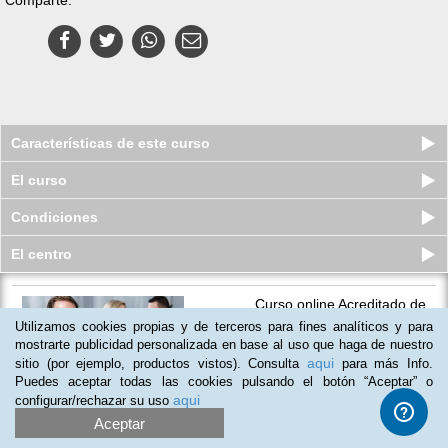
Características de este curso
El curso
Condiciones
El centro
Curso online Acreditado de
Terapeuta de Pareja y Coaching
Utilizamos cookies propias y de terceros para fines analíticos y para
Sexual
mostrarte publicidad personalizada en base al uso que haga de nuestro
Plazas limitadas
aqui
sitio (por ejemplo, productos vistos). Consulta
para más Info.
$
165
usd
$
390
usd
Puedes aceptar todas las cookies pulsando el botón “Aceptar” o
aqui
configurar/rechazar su uso
Aceptar