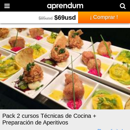
$
69
usd
¡ Comprar !
$
85
usd
Pack 2 cursos Técnicas de Cocina +
Preparación de Aperitivos