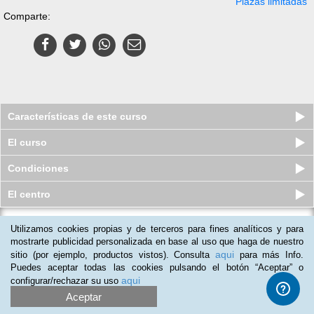
Plazas limitadas
Comparte:
Características de este curso
El curso
Condiciones
El centro
Utilizamos cookies propias y de terceros para fines analíticos y para
Pack 2 Cursos online de Coctelería
+ Enología
mostrarte publicidad personalizada en base al uso que haga de nuestro
aqui
sitio (por ejemplo, productos vistos). Consulta
para más Info.
Plazas limitadas
$
43
usd
$
57
usd
Puedes aceptar todas las cookies pulsando el botón “Aceptar” o
aqui
configurar/rechazar su uso
Aceptar