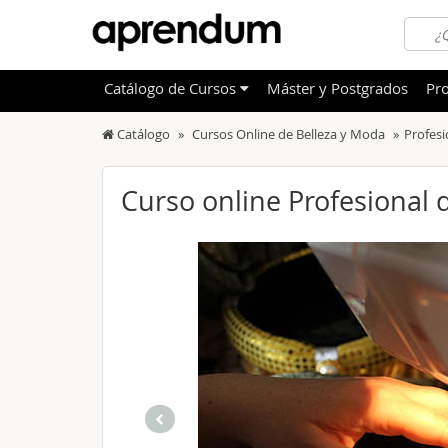
Catálogo
de
Cursos
Máster y Postgrados
Pro
Catálogo
Cursos Online de Belleza y Moda
Profesi
TODOS
Sanidad
OFERTAS DESTACADAS
Informá
Curso online Profesional 
CURSOS MÁS VALORADOS
Idioma
NOVEDADES DE NUESTRO CATÁLOGO
Admini
Deporte
Educac
Otras T