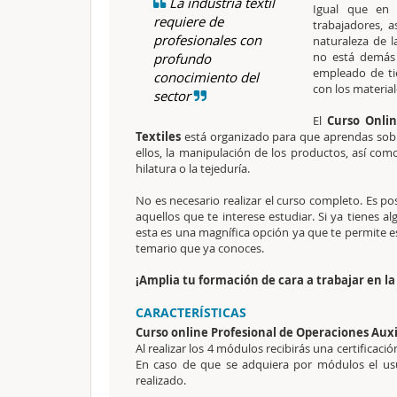
La industria textil
Igual que en 
requiere de
trabajadores, 
profesionales con
naturaleza de 
no está demás 
profundo
empleado de ti
conocimiento del
con los material
sector
El
Curso Onlin
Textiles
está organizado para que aprendas sobre
ellos, la manipulación de los productos, así com
hilatura o la tejeduría.
No es necesario realizar el curso completo. Es po
aquellos que te interese estudiar. Si ya tienes a
esta es una magnífica opción ya que te permite es
temario que ya conoces.
¡Amplia tu formación de cara a trabajar en la 
CARACTERÍSTICAS
Curso online Profesional de Operaciones Auxil
Al realizar los 4 módulos recibirás una certificac
En caso de que se adquiera por módulos el usua
realizado.