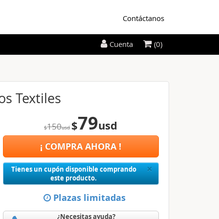
Contáctanos
(0)
Cuenta
s Textiles
79
$
usd
150
$
usd
¡ COMPRA AHORA !
Close
×
Tienes un cupón disponible comprando
este producto.
Plazas limitadas
¿Necesitas ayuda?