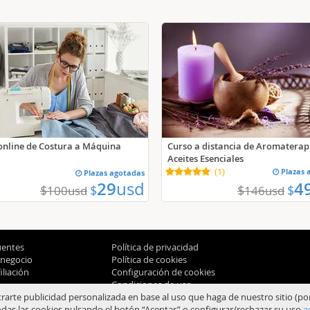
online de Costura a Máquina
Curso a distancia de Aromaterap
Aceites Esenciales
(
1
)
Plazas 
Plazas agotadas
29
usd
4
$
$
$
$
100
usd
146
usd
uentes
Política de privacidad
 negocio
Política de cookies
liación
Configuración de cookies
Condiciones de uso
trarte publicidad personalizada en base al uso que haga de nuestro sitio (po
das las cookies pulsando el botón “Aceptar” o configurar/rechazar su uso
a