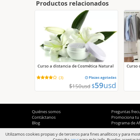
Productos relacionados
Curso a distancia de Cosmética Natural
Curso 
(
3
)
Plazas agotadas
59
usd
$
$
150
usd
Quiénes somos
Preguntas frec
Contáctanos
Promociona tu
Blog
Programa de Afi
Utilizamos cookies propias y de terceros para fines analíticos y para mos
Consulta
aqui
para más Info. Puedes aceptar to