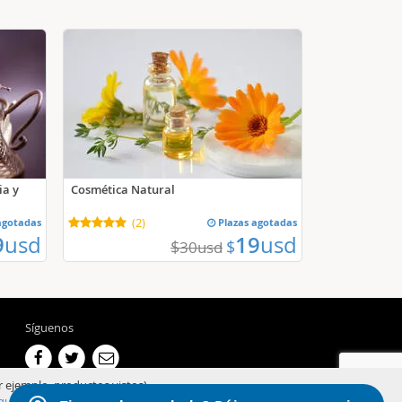
ia y
Cosmética Natural
agotadas
(
2
)
Plazas agotadas
9
usd
19
usd
$
$
30
usd
Síguenos
r ejemplo, productos vistos).
qui