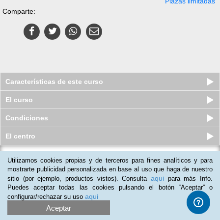
Plazas limitadas
Comparte:
Características de este curso
El curso
Condiciones
El centro
Utilizamos cookies propias y de terceros para fines analíticos y para
Curso online de Gestiona con Éxito
tu Dinero
mostrarte publicidad personalizada en base al uso que haga de nuestro
aqui
sitio (por ejemplo, productos vistos). Consulta
para más Info.
Plazas agotadas
$
19
usd
$
49
usd
Puedes aceptar todas las cookies pulsando el botón “Aceptar” o
aqui
configurar/rechazar su uso
Aceptar