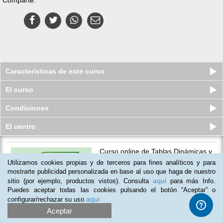
Características de este curso
El curso
Condiciones
El centro
Curso online de Tablas Dinámicas y
Análisis de Datos en Excel
Utilizamos cookies propias y de terceros para fines analíticos y para
Plazas agotadas
mostrarte publicidad personalizada en base al uso que haga de nuestro
$
49
usd
$
151
usd
aqui
sitio (por ejemplo, productos vistos). Consulta
para más Info.
Puedes aceptar todas las cookies pulsando el botón “Aceptar” o
aqui
configurar/rechazar su uso
Aceptar