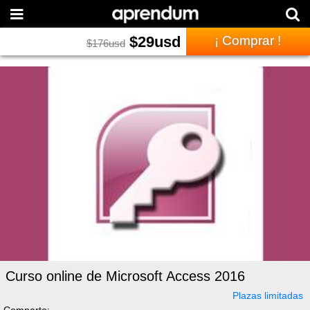
$
29
usd
¡ Comprar !
$
176
usd
Curso online de Microsoft Access 2016
Plazas limitadas
Comparte: