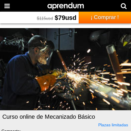
$
79
usd
¡ Comprar !
$
115
usd
Curso online de Mecanizado Básico
Plazas limitadas
Comparte: