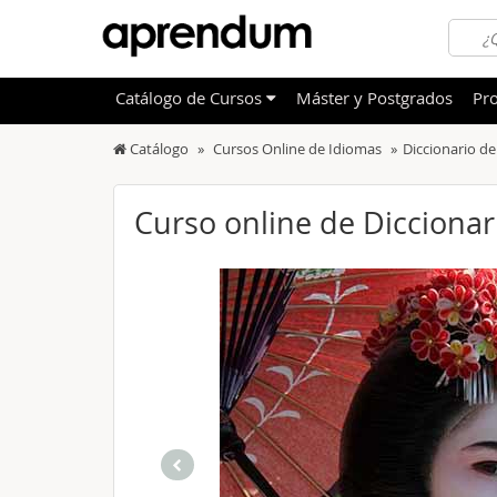
Catálogo
de
Cursos
Máster y Postgrados
Pro
Catálogo
Cursos Online de Idiomas
Diccionario de
TODOS
Sanidad
OFERTAS DESTACADAS
Informá
Curso online de Diccionar
CURSOS MÁS VALORADOS
Idioma
NOVEDADES DE NUESTRO CATÁLOGO
Admini
Deporte
Educac
Otras T