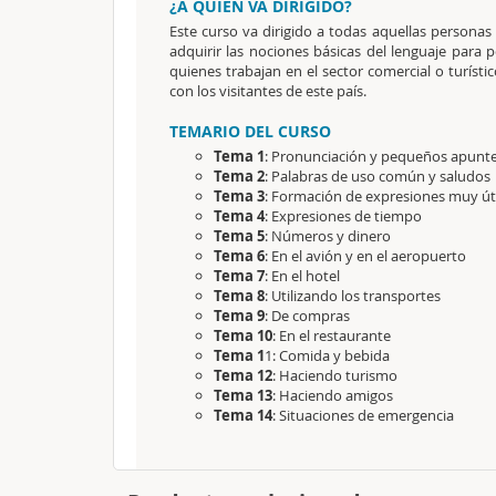
¿A QUIÉN VA DIRIGIDO?
Este curso va dirigido a todas aquellas persona
adquirir las nociones básicas del lenguaje para 
quienes trabajan en el sector comercial o turíst
con los visitantes de este país.
TEMARIO DEL CURSO
Tema 1
: Pronunciación y pequeños apunte
Tema 2
: Palabras de uso común y saludos
Tema 3
: Formación de expresiones muy úti
Tema 4
: Expresiones de tiempo
Tema 5
: Números y dinero
Tema 6
: En el avión y en el aeropuerto
Tema 7
: En el hotel
Tema 8
: Utilizando los transportes
Tema 9
: De compras
Tema 10
: En el restaurante
Tema 1
1: Comida y bebida
Tema 12
: Haciendo turismo
Tema 13
: Haciendo amigos
Tema 14
: Situaciones de emergencia