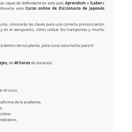
eas capaz de defenderte en este país,
Aprendum
e
iLabor
a
frecerte este
Curso online de Diccionario de Japonés
curso, conocerás las claves para una correcta pronunciación
y en el aeropuerto, cómo utilizar los transportes y mucho
tá dentro de tus planes, ¡este curso esta hecho para ti!
ajes,
de
40 horas
de duración.
r el curso.
ataforma de la academia.
o.
online.
reditativo.