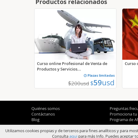
Productos relacionados
Curso 
Curso online Profesional de Venta de
Productos y Servicios...
Plazas limitadas
59
usd
$
$
200
usd
Quiénes somos
Preguntas frec
Contáctanos
Promociona tu
Blog
Programa de Afi
Utilizamos cookies propias y de terceros para fines analíticos y para mos
Consulta
aqui
para más Info. Puedes aceptar to