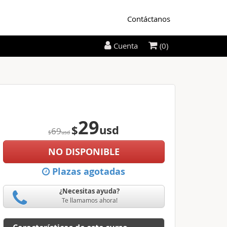
Contáctanos
(0)
Cuenta
29
$
usd
69
$
usd
NO DISPONIBLE
Plazas agotadas
¿Necesitas ayuda?
Te llamamos ahora!