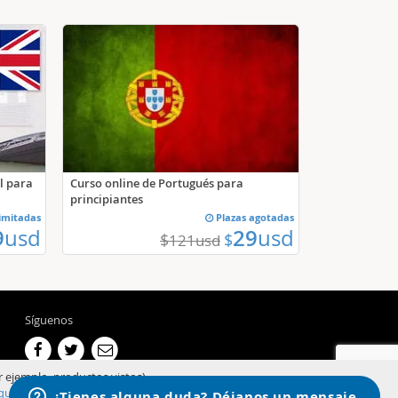
Curso online de Portugués para
l para
principiantes
limitadas
Plazas agotadas
9
usd
29
usd
$
$
121
usd
Síguenos
r ejemplo, productos vistos).
qui