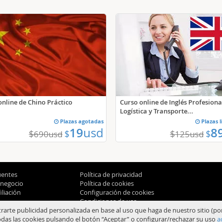
online de Chino Práctico
Curso online de Inglés Profesiona
Logística y Transporte...
Plazas agotadas
Plazas 
19
usd
8
$
$
$
$
690
usd
125
usd
uentes
Política de privacidad
 negocio
Política de cookies
liación
Configuración de cookies
Condiciones de uso
trarte publicidad personalizada en base al uso que haga de nuestro sitio (po
das las cookies pulsando el botón “Aceptar” o configurar/rechazar su uso
a