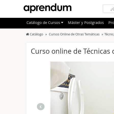
Catálogo
de
Cursos
Máster y Postgrados
Pro
Catálogo
Cursos Online de Otras Temáticas
Técnic
TODOS
Sanidad
OFERTAS DESTACADAS
Informá
Curso online de Técnicas 
CURSOS MÁS VALORADOS
Idioma
NOVEDADES DE NUESTRO CATÁLOGO
Admini
Deporte
Educac
Otras T