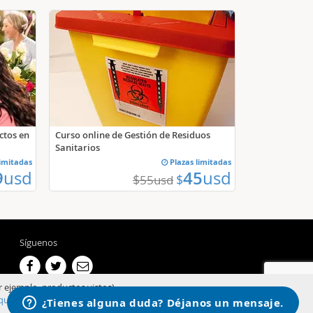
ctos en
Curso online de Gestión de Residuos
Sanitarios
limitadas
Plazas limitadas
9
usd
45
usd
$
$
55
usd
Síguenos
r ejemplo, productos vistos).
qui