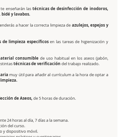
 te enseñarán las
técnicas de desinfección de inodoros,
 bidé y lavabos.
enderás a hacer la correcta limpieza de
azulejos, espejos y
 de limpieza específicos
en las tareas de higienización y
terial consumible
de uso habitual en los aseos (jabón,
istintas
técnicas de verificación
del trabajo realizado.
aria
muy útil para añadir al currículum a la hora de optar a
limpieza.
fección de Aseos,
de 5 horas de duración.
e 24 horas al día, 7 días a la semana.
ción del curso.
 y dispositivo móvil.
jercicios prácticos y cuestionarios.