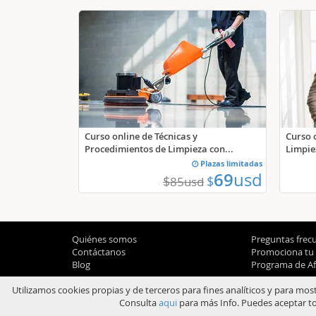
Curso online de Técnicas y
Curso 
Procedimientos de Limpieza con...
Limpie
Plazas limitadas
69
usd
$
$
85
usd
Quiénes somos
Preguntas frec
Contáctanos
Promociona tu
Blog
Programa de Afi
Utilizamos cookies propias y de terceros para fines analíticos y para mos
Consulta
aqui
para más Info. Puedes aceptar to