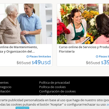
online de Mantenimiento,
Curso online de Servicios y Produ
za y Organización del...
Floristería
Plazas limitadas
Plazas 
49
usd
3
$
$
$
$
65
usd
65
usd
uentes
Política de privacidad
 negocio
Política de cookies
liación
Configuración de cookies
Condiciones de uso
trarte publicidad personalizada en base al uso que haga de nuestro sitio (po
das las cookies pulsando el botón “Aceptar” o configurar/rechazar su uso
a
© 2012-2026 Aprendum