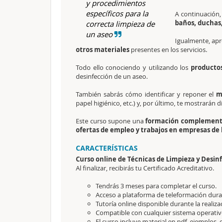
y procedimientos
específicos para la
A continuación,
baños, duchas,
correcta limpieza de
un aseo
Igualmente, apr
otros materiales
presentes en los servicios.
Todo ello conociendo y utilizando los
productos
desinfección de un aseo.
También sabrás cómo identificar y reponer el
ma
papel higiénico, etc.) y, por último, te mostrarán d
Este curso supone una
formación complement
ofertas de empleo y trabajos en empresas de 
CARACTERÍSTICAS
Curso online de Técnicas de Limpieza y Desin
Al finalizar, recibirás tu Certificado Acreditativo.
Tendrás 3 meses para completar el curso.
Acceso a plataforma de teleformación durant
Tutoría online disponible durante la realiza
Compatible con cualquier sistema operativo
El curso incluye material en pdf, ejemplos, e