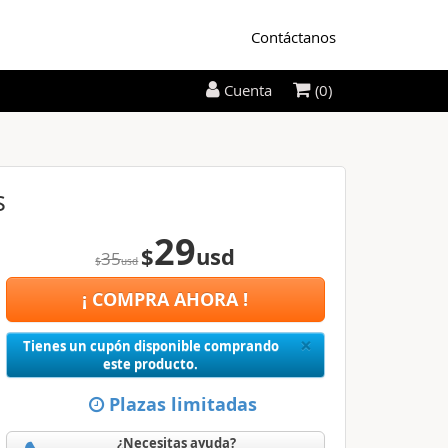
Contáctanos
(0)
Cuenta
s
29
$
usd
35
$
usd
¡ COMPRA AHORA !
Close
×
Tienes un cupón disponible comprando
este producto.
Plazas limitadas
¿Necesitas ayuda?