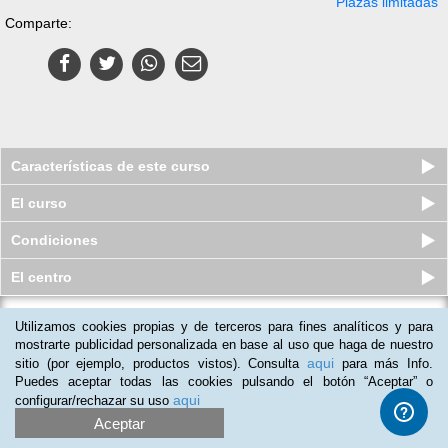
Plazas limitadas
Comparte:
Características de este curso
El curso
Condiciones
El centro
Utilizamos cookies propias y de terceros para fines analíticos y para
Curso online de Jefe de Cocina (con
o sin Titulación Universit...
mostrarte publicidad personalizada en base al uso que haga de nuestro
aqui
sitio (por ejemplo, productos vistos). Consulta
para más Info.
Plazas limitadas
$
79
usd
$
95
usd
Puedes aceptar todas las cookies pulsando el botón “Aceptar” o
aqui
configurar/rechazar su uso
Aceptar