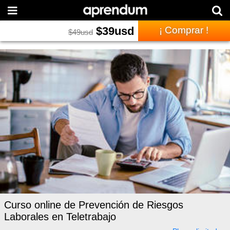
$
39
usd
¡ Comprar !
$
49
usd
Curso online de Prevención de Riesgos
Laborales en Teletrabajo