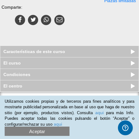
Plazas limitadas
Comparte:
Características de este curso
El curso
Condiciones
El centro
Utilizamos cookies propias y de terceros para fines analíticos y para
Curso online de Mantenimiento,
Limpieza y Organización del Dom...
mostrarte publicidad personalizada en base al uso que haga de nuestro
aqui
sitio (por ejemplo, productos vistos). Consulta
para más Info.
Plazas limitadas
$
49
usd
$
65
usd
Puedes aceptar todas las cookies pulsando el botón “Aceptar” o
aqui
configurar/rechazar su uso
Aceptar