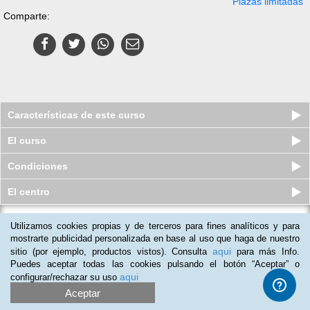
Plazas limitadas
Comparte:
Características de este curso
El curso
Condiciones
El centro
Utilizamos cookies propias y de terceros para fines analíticos y para
Curso online de Experto en
Trastornos de la Alimentación
mostrarte publicidad personalizada en base al uso que haga de nuestro
aqui
sitio (por ejemplo, productos vistos). Consulta
para más Info.
Plazas agotadas
$
35
usd
$
85
usd
Puedes aceptar todas las cookies pulsando el botón “Aceptar” o
aqui
configurar/rechazar su uso
Aceptar