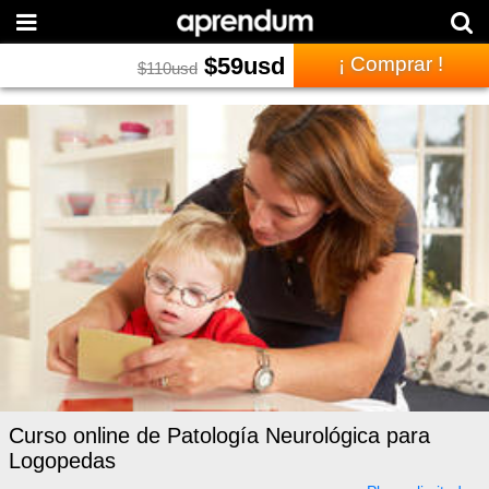
$
59
usd
¡ Comprar !
$
110
usd
Curso online de Patología Neurológica para
Logopedas