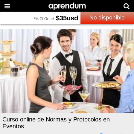
$
35
usd
No disponible
$
6.000
usd
Curso online de Normas y Protocolos en
Eventos