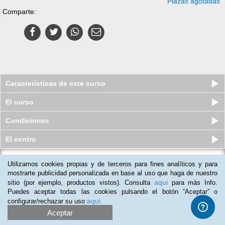
Plazas agotadas
Comparte:
Características de este curso
El curso
Condiciones
El centro
Utilizamos cookies propias y de terceros para fines analíticos y para
Curso a distancia de Organizador de
Fiestas Infantiles
mostrarte publicidad personalizada en base al uso que haga de nuestro
aqui
sitio (por ejemplo, productos vistos). Consulta
para más Info.
Plazas agotadas
$
59
usd
$
166
usd
Puedes aceptar todas las cookies pulsando el botón “Aceptar” o
aqui
configurar/rechazar su uso
Aceptar