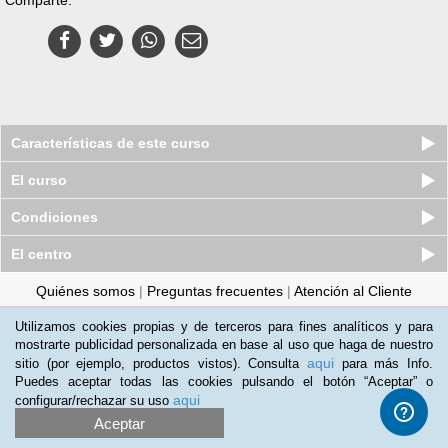
Características de este curso
El curso
Condiciones
El centro
Quiénes somos
|
Preguntas frecuentes
|
Atención al Cliente
Promociona tu negocio
|
Programa de Afiliación
Utilizamos cookies propias y de terceros para fines analíticos y para
mostrarte publicidad personalizada en base al uso que haga de nuestro
2012-2026 Aprendum
aqui
sitio (por ejemplo, productos vistos). Consulta
para más Info.
LLámanos:
Puedes aceptar todas las cookies pulsando el botón “Aceptar” o
aqui
configurar/rechazar su uso
Aceptar
Condiciones de uso
|
Política de privacidad