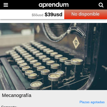
$
39
usd
No disponible
$
55
usd
Mecanografía
Plazas agotadas
Comparte: