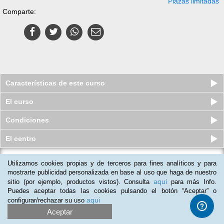
Plazas limitadas
Comparte:
Características de este curso
El curso
Condiciones
El centro
Utilizamos cookies propias y de terceros para fines analíticos y para
Curso online de Técnico Profesional
en Electricidad Industrial
mostrarte publicidad personalizada en base al uso que haga de nuestro
aqui
sitio (por ejemplo, productos vistos). Consulta
para más Info.
Plazas limitadas
$
99
usd
$
125
usd
Puedes aceptar todas las cookies pulsando el botón “Aceptar” o
aqui
configurar/rechazar su uso
Aceptar
(
2
)