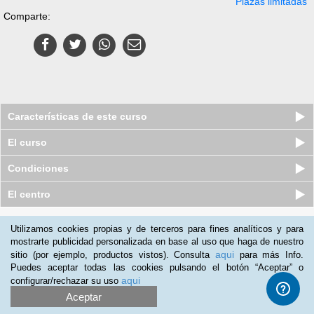
Plazas limitadas
Comparte:
Características de este curso
El curso
Condiciones
El centro
Quiénes somos
|
Preguntas frecuentes
|
Atención al Cliente
Utilizamos cookies propias y de terceros para fines analíticos y para
mostrarte publicidad personalizada en base al uso que haga de nuestro
Promociona tu negocio
|
Programa de Afiliación
aqui
sitio (por ejemplo, productos vistos). Consulta
para más Info.
2012-2026 Aprendum
Puedes aceptar todas las cookies pulsando el botón “Aceptar” o
LLámanos:
aqui
configurar/rechazar su uso
Aceptar