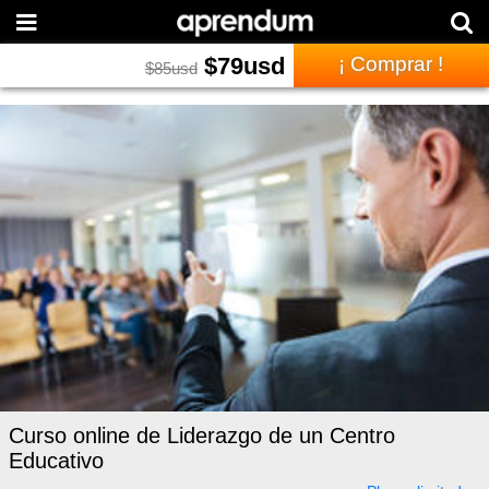
$
79
usd
¡ Comprar !
$
85
usd
Curso online de Liderazgo de un Centro
Educativo