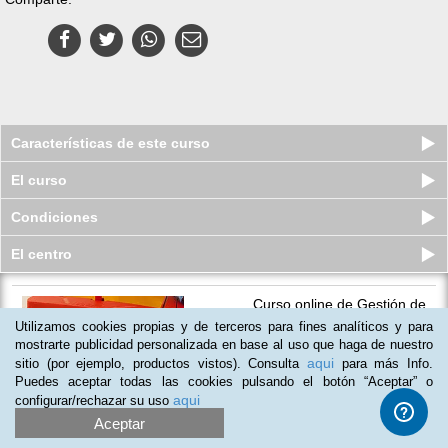
Características de este curso
El curso
Condiciones
El centro
Curso online de Gestión de
Residuos Sanitarios
Utilizamos cookies propias y de terceros para fines analíticos y para
Plazas limitadas
mostrarte publicidad personalizada en base al uso que haga de nuestro
$
45
usd
$
55
usd
aqui
sitio (por ejemplo, productos vistos). Consulta
para más Info.
Puedes aceptar todas las cookies pulsando el botón “Aceptar” o
aqui
configurar/rechazar su uso
Aceptar