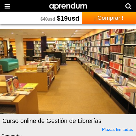
$
19
usd
¡ Comprar !
$
40
usd
Curso online de Gestión de Librerías
Plazas limitadas
Comparte: