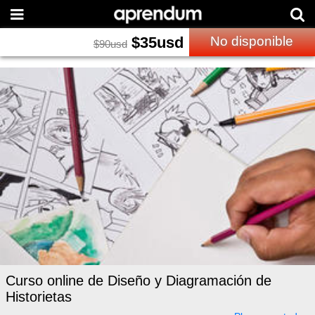
$
35
usd
No disponible
$
90
usd
Curso online de Diseño y Diagramación de
Historietas