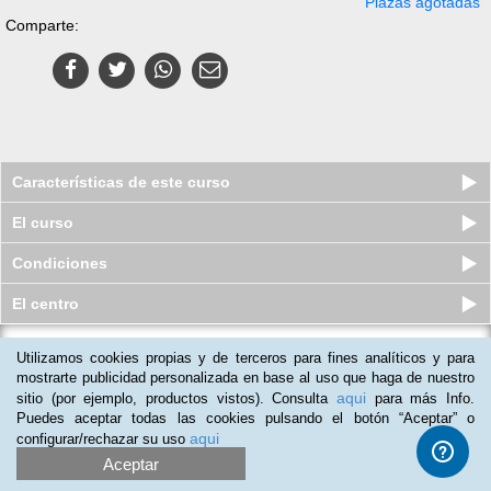
Plazas agotadas
Comparte:
Características de este curso
El curso
Condiciones
El centro
Utilizamos cookies propias y de terceros para fines analíticos y para
Curso online Profesional de
Impresión Digital
mostrarte publicidad personalizada en base al uso que haga de nuestro
aqui
sitio (por ejemplo, productos vistos). Consulta
para más Info.
Plazas limitadas
$
79
usd
$
149
usd
Puedes aceptar todas las cookies pulsando el botón “Aceptar” o
aqui
configurar/rechazar su uso
Aceptar