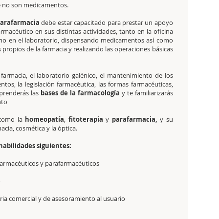
e no son medicamentos.
parafarmacia
debe estar capacitado para prestar un apoyo
armacéutico en sus distintas actividades, tanto en la oficina
mo en el laboratorio, dispensando medicamentos así como
 propios de la farmacia y realizando las operaciones básicas
farmacia, el laboratorio galénico, el mantenimiento de los
os, la legislación farmacéutica, las formas farmacéuticas,
aprenderás las
bases de la farmacología
y te familiarizarás
nto
í como la
homeopatía
,
fitoterapia
y
parafarmacia,
y su
acia, cosmética y la óptica.
habilidades siguientes:
farmacéuticos y parafarmacéuticos
o
aria comercial y de asesoramiento al usuario