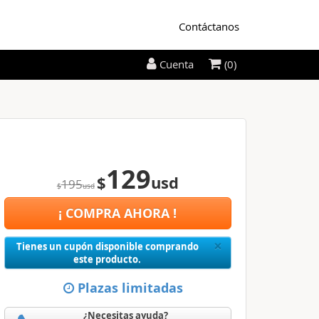
Contáctanos
(0)
Cuenta
129
$
usd
195
$
usd
¡ COMPRA AHORA !
Close
×
Tienes un cupón disponible comprando
este producto.
Plazas limitadas
¿Necesitas ayuda?