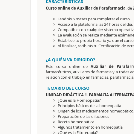
CARACTERÍSTICAS
Curso online de
Auxiliar de Parafarmacia
, de
Tendrás 6 meses para completar el curso.
Acceso a la plataforma las 24 horas del día,
Compatible con cualquier sistema operativo
La evaluación se realiza mediante exámene
Establece tu propio horario ya que el curso
Al finalizar, recibirás tu Certificación de Acr
¿A QUIÉN VA DIRIGIDO?
Este curso online de
Auxiliar de Parafar
farmacéuticos, auxiliares de farmacia y a todas 
relación con el trabajo en farmacias, parafarmacia
TEMARIO DEL CURSO
UNIDAD DIDÁCTICA 1. FARMACIA ALTERNATIV
¿Qué es la Homeopatía?
Principios básicos de la homeopatía
Origen de los medicamentos homeopático
Preparación de las diluciones
Receta homeopática
Algunos tratamiento en homeopatía
¿Qué es la Fitoterapia?