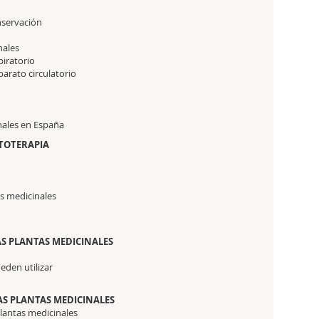
nservación
nales
piratorio
parato circulatorio
nales en España
ITOTERAPIA
s medicinales
AS PLANTAS MEDICINALES
eden utilizar
AS PLANTAS MEDICINALES
plantas medicinales