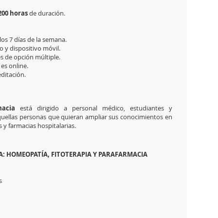
200 horas
de duración.
 los 7 días de la semana.
 y dispositivo móvil.
s de opción múltiple.
 es online.
editación.
macia
está dirigido a personal médico, estudiantes y
aquellas personas que quieran ampliar sus conocimientos en
s y farmacias hospitalarias.
A: HOMEOPATÍA, FITOTERAPIA Y PARAFARMACIA
s