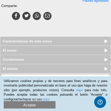
Plazas agotadas
Comparte:
Características de este curso
El curso
Condiciones
El centro
Utilizamos cookies propias y de terceros para fines analíticos y para
Curso a distancia de Auxiliar de
Ayuda a Domicilio II (Diploma...
mostrarte publicidad personalizada en base al uso que haga de nuestro
aqui
sitio (por ejemplo, productos vistos). Consulta
para más Info.
Plazas agotadas
$
75
usd
$
115
usd
Puedes aceptar todas las cookies pulsando el botón “Aceptar” o
aqui
configurar/rechazar su uso
Aceptar