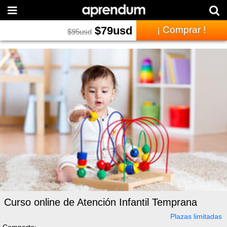
$
79
usd
¡ Comprar !
$
95
usd
Curso online de Atención Infantil Temprana
Plazas limitadas
Comparte: