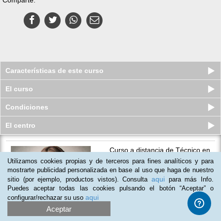
Características de este curso
El curso
Condiciones
El centro
Curso a distancia de Técnico en
Musicoterapia (Diploma Univers...
Utilizamos cookies propias y de terceros para fines analíticos y para
Plazas agotadas
mostrarte publicidad personalizada en base al uso que haga de nuestro
$
75
usd
$
191
usd
aqui
sitio (por ejemplo, productos vistos). Consulta
para más Info.
Puedes aceptar todas las cookies pulsando el botón “Aceptar” o
aqui
configurar/rechazar su uso
(
6
)
Aceptar