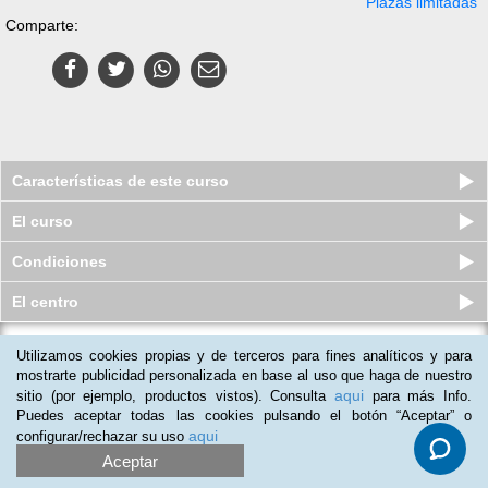
Plazas limitadas
Comparte:
Características de este curso
El curso
Condiciones
El centro
Utilizamos cookies propias y de terceros para fines analíticos y para
Curso de Mantenimiento de
Instalaciones de Suministro de Agua
mostrarte publicidad personalizada en base al uso que haga de nuestro
...
aqui
sitio (por ejemplo, productos vistos). Consulta
para más Info.
Plazas limitadas
Puedes aceptar todas las cookies pulsando el botón “Aceptar” o
$
45
usd
$
75
usd
aqui
configurar/rechazar su uso
Aceptar