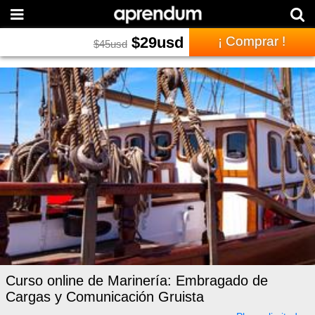
$
29
usd
¡ Comprar !
$
45
usd
Curso online de Marinería: Embragado de
Cargas y Comunicación Gruista