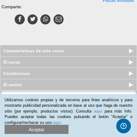
Plazas limitadas
Comparte:
Características de este curso
El curso
Condiciones
El centro
Curso online de Marketing en
Utilizamos cookies propias y de terceros para fines analíticos y para
Facebook
mostrarte publicidad personalizada en base al uso que haga de nuestro
aqui
Plazas limitadas
sitio (por ejemplo, productos vistos). Consulta
para más Info.
$
39
usd
$
45
usd
Puedes aceptar todas las cookies pulsando el botón “Aceptar” o
aqui
configurar/rechazar su uso
Aceptar