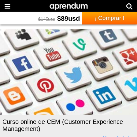
$
89
usd
¡ Comprar !
$
145
usd
Curso online de CEM (Customer Experience
Management)